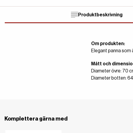
Produktbeskrivning
Om produkten:
Elegant panna som äv
Mått och dimensio
Diameter övre: 70 
Diameter botten: 6
Komplettera gärna med