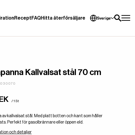
iration
Recept
FAQ
Hitta återförsäljare
Sverige
apanna Kallvalsat stål 70 cm
4030070
SEK
/ 1 St
 av kallvalsat stål. Med platt botten och kant som håller
ats. Perfekt för gasolbrännare eller öppen eld.
tion och detaljer