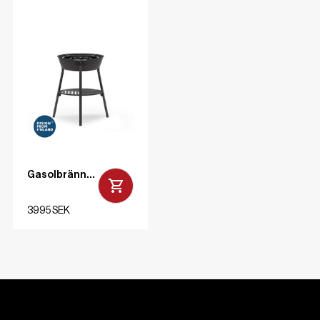
Gasolbrännare med stativ LL Svart 78 cm
3995 SEK