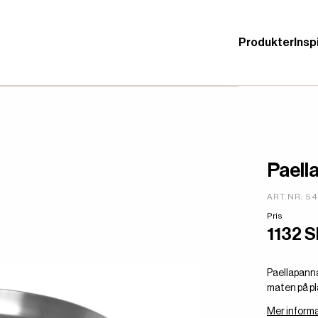
Produkter
Insp
Paell
ART.NR: 5
Pris
1132 
Paellapanna
maten på pl
Mer informa