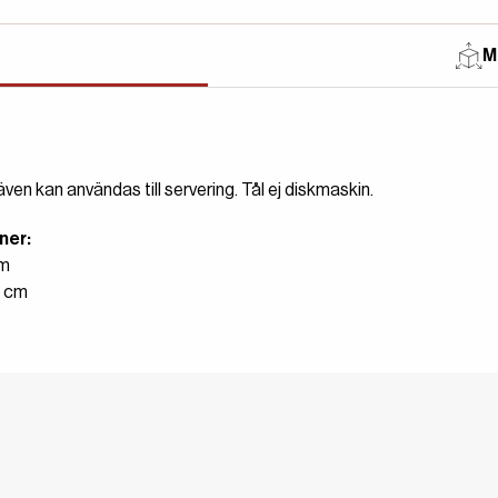
M
en kan användas till servering. Tål ej diskmaskin.
ner:
cm
4 cm