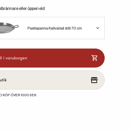
lbrännare eller öppen eld
Paellapanna Kallvalsat stål 70 cm
ll i varukorgen
utik
D KÖP ÖVER 1000 SEK