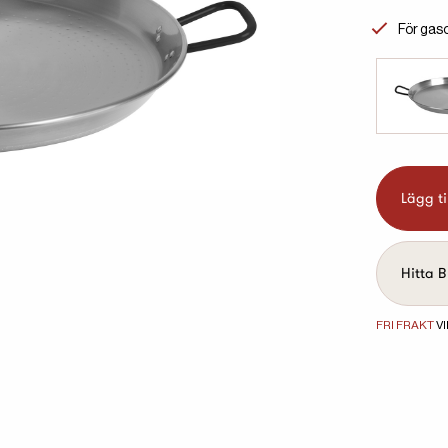
För gaso
Lägg ti
Hitta B
FRI FRAKT
VI