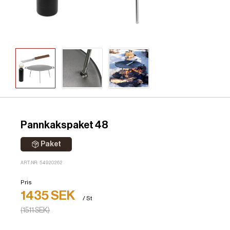
Pannkakspaket 48
Paket
ART.NR: 54920262
Pris
1435 SEK
/ St
(1511 SEK)