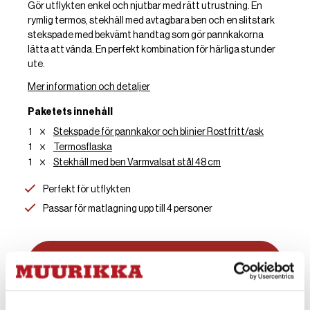
Gör utflykten enkel och njutbar med rätt utrustning. En
rymlig termos, stekhäll med avtagbara ben och en slitstark
stekspade med bekvämt handtag som gör pannkakorna
lätta att vända. En perfekt kombination för härliga stunder
ute.
Mer information och detaljer
Paketets innehåll
1
Stekspade för pannkakor och blinier Rostfritt/ask
1
Termosflaska
1
Stekhäll med ben Varmvalsat stål 48 cm
Perfekt för utflykten
Passar för matlagning upp till 4 personer
Lägg till i varukorgen