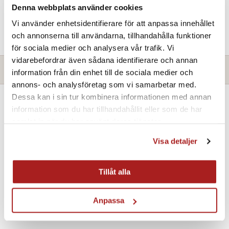
Hitta Butik
Denna webbplats använder cookies
Vi använder enhetsidentifierare för att anpassa innehållet
FRI FRAKT
VID KÖP ÖVER 1000 SEK
och annonserna till användarna, tillhandahålla funktioner
för sociala medier och analysera vår trafik. Vi
vidarebefordrar även sådana identifierare och annan
Produktbeskrivning
information från din enhet till de sociala medier och
annons- och analysföretag som vi samarbetar med.
Dessa kan i sin tur kombinera informationen med annan
Om produkten:
information som du har tillhandahållit eller som de har
Paketet innehåller en
termosflaska
, en
stekhäll med
samlat in när du har använt deras tjänster.
avtagbara ben
och en
stekspade för pannkakor
.
Visa detaljer
Mått och dimensioner:
Benens längd: 20 cm
Diameter stekhäll: 48 cm
Tillåt alla
Vikt stekhäll: 5,2 kg
Längd stekspade: 39 cm
Anpassa
Volym termosflaska: 60 cl