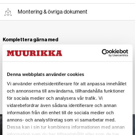
Montering & övriga dokument
Komplettera gärna med
Denna webbplats använder cookies
Ryggsäck
Vi använder enhetsidentifierare för att anpassa innehållet
och annonserna till användarna, tillhandahålla funktioner
445 SEK
för sociala medier och analysera vår trafik. Vi
vidarebefordrar även sådana identifierare och annan
information från din enhet till de sociala medier och
annons- och analysföretag som vi samarbetar med.
Dessa kan i sin tur kombinera informationen med annan
information som du har tillhandahållit eller som de har