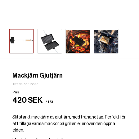
Mackjärn Gjutjärn
ART.NR: 54510030
Pris
420 SEK
/ 1 St
Slitstarkt mackjärn av gjutjärn, med trähandtag. Perfekt för
att tillaga varma mackor på grillen eller över den öppna
elden.