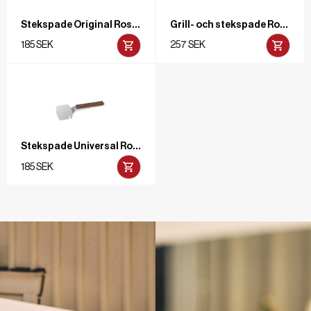
Stekspade Original Rostfritt/ask
Grill- och stekspade Rostfritt/ask
185 SEK
257 SEK
Stekspade Universal Rostfritt/ask
185 SEK