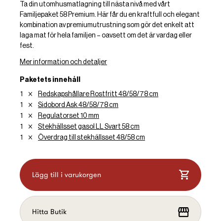
Ta din utomhusmatlagning till nästa nivå med vårt
Familjepaket 58 Premium. Här får du en kraftfull och elegant
kombination av premiumutrustning som gör det enkelt att
laga mat för hela familjen – oavsett om det är vardag eller
fest.
Mer information och detaljer
Paketets innehåll
1
Redskapshållare Rostfritt 48/58/78 cm
1
Sidobord Ask 48/58/78 cm
1
Regulatorset 10 mm
1
Stekhällsset gasol LL Svart 58 cm
1
Överdrag till stekhällsset 48/58 cm
Lägg till i varukorgen
Hitta Butik