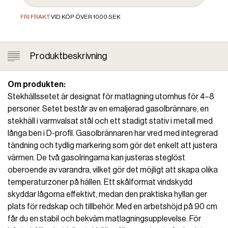
FRI FRAKT
VID KÖP ÖVER 1000 SEK
Produktbeskrivning
Om produkten:
Stekhällssetet är designat för matlagning utomhus för 4–8
personer. Setet består av en emaljerad gasolbrännare, en
stekhäll i varmvalsat stål och ett stadigt stativ i metall med
långa ben i D-profil. Gasolbrännaren har vred med integrerad
tändning och tydlig markering som gör det enkelt att justera
värmen. De två gasolringarna kan justeras steglöst
oberoende av varandra, vilket gör det möjligt att skapa olika
temperaturzoner på hällen. Ett skålformat vindskydd
skyddar lågorna effektivt, medan den praktiska hyllan ger
plats för redskap och tillbehör. Med en arbetshöjd på 90 cm
får du en stabil och bekväm matlagningsupplevelse. För