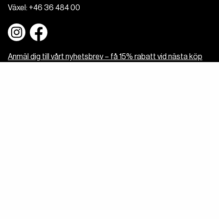
Växel:
+46 36 484 00
Anmäl dig till vårt nyhetsbrev – få 15% rabatt vid nästa köp
Om oss
Om Muurikka
Kontakt
Hitta återförsäljare
Cookies
Integritetspolicy
Tillgänglighetsredogörelse