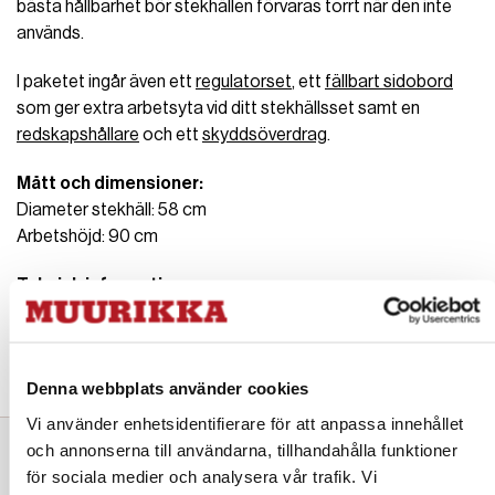
bästa hållbarhet bör stekhällen förvaras torrt när den inte
används.
I paketet ingår även ett
regulatorset
, ett
fällbart sidobord
som ger extra arbetsyta vid ditt stekhällsset samt en
redskapshållare
och ett
skyddsöverdrag
.
Mått och dimensioner:
Diameter stekhäll: 58 cm
Arbetshöjd: 90 cm
Teknisk information:
CE-märkt
Effekt: 11,3 kW
Gasförbrukning: 808–822 g/h
Denna webbplats använder cookies
Vi använder enhetsidentifierare för att anpassa innehållet
och annonserna till användarna, tillhandahålla funktioner
för sociala medier och analysera vår trafik. Vi
Komplettera gärna med