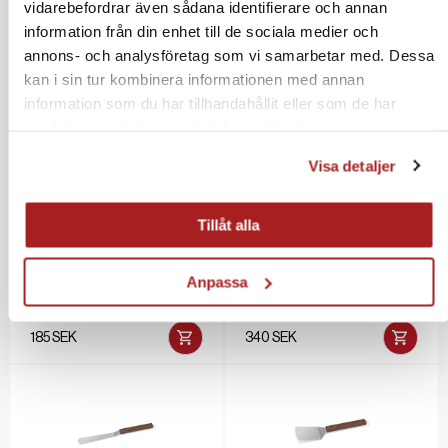
vidarebefordrar även sådana identifierare och annan
information från din enhet till de sociala medier och
annons- och analysföretag som vi samarbetar med. Dessa
kan i sin tur kombinera informationen med annan
information som du har tillhandahållit eller som de har
samlat in när du har använt deras tjänster.
Stekspade för pannkakor och blinier Rostfritt/ask
Lock med termometer Rostfritt 58 cm
185 SEK
1027 SEK
Visa detaljer
Tillåt alla
Anpassa
Stekspade lång Rostfritt/ask
Stekspade bred Rostfritt/ask
185 SEK
340 SEK