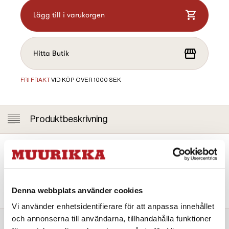
Lägg till i varukorgen
Hitta Butik
FRI FRAKT
VID KÖP ÖVER 1000 SEK
Produktbeskrivning
Om produkten:
Blötlägg rökspånen i vatten 10–20 minuter innan de strös ut
jämnt på rökugnens botten eller spånplåt. Beräkna ca 2 dl
spån per kg mat.
Denna webbplats använder cookies
Vi använder enhetsidentifierare för att anpassa innehållet
och annonserna till användarna, tillhandahålla funktioner