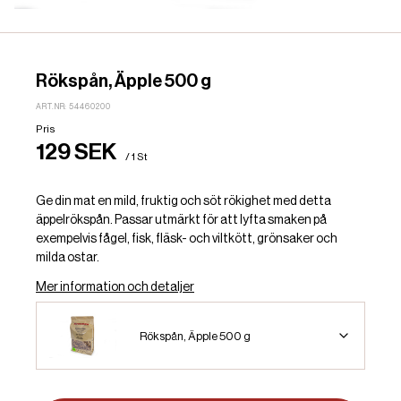
Rökspån, Äpple 500 g
ART.NR: 54460200
Pris
129 SEK
/ 1 St
Ge din mat en mild, fruktig och söt rökighet med detta
äppelrökspån. Passar utmärkt för att lyfta smaken på
exempelvis fågel, fisk, fläsk- och viltkött, grönsaker och
milda ostar.
Mer information och detaljer
Rökspån, Äpple 500 g