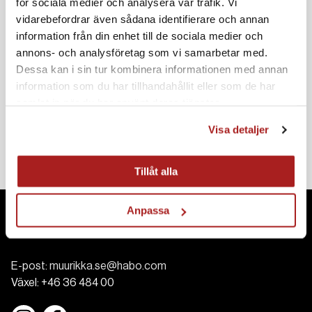
för sociala medier och analysera vår trafik. Vi
Komplettera gärna med
vidarebefordrar även sådana identifierare och annan
information från din enhet till de sociala medier och
annons- och analysföretag som vi samarbetar med.
Dessa kan i sin tur kombinera informationen med annan
information som du har tillhandahållit eller som de har
samlat in när du har använt deras tjänster.
Rökugn 1100W Pro
Rökugn 1200W Pro
Visa detaljer
1795 SEK
2095 SEK
Tillåt alla
Anpassa
Kontakt
E-post:
muurikka.se@habo.com
Växel:
+46 36 484 00