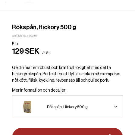
Rökspån, Hickory 500 g
ART.NR: 54460210
Pris
129 SEK
/ 1 St
Ge din mat en robust och kraftfull rökighet med detta
hickoryrökspån. Perfekt för att lyfta smaken på exempelvis
nötkött, fläsk, kyckling, revbensspjäll och pulled pork.
Mer information och detaljer
Rökspån, Hickory 500 g