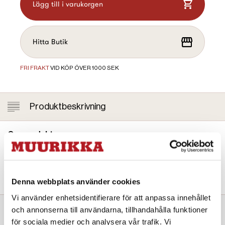
Lägg till i varukorgen
Hitta Butik
FRI FRAKT
VID KÖP ÖVER 1000 SEK
Produktbeskrivning
Om produkten:
Blötlägg rökspånen i vatten 10–20 minuter innan de strös ut
jämnt på rökugnens botten eller spånplåt. Beräkna ca 2 dl
spån per kg mat.
Denna webbplats använder cookies
Vi använder enhetsidentifierare för att anpassa innehållet
och annonserna till användarna, tillhandahålla funktioner
för sociala medier och analysera vår trafik. Vi