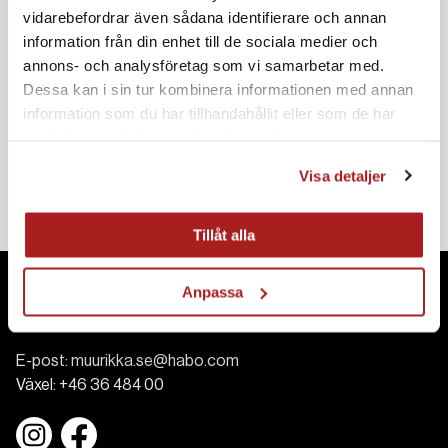
Komplettera gärna med
vidarebefordrar även sådana identifierare och annan
information från din enhet till de sociala medier och
annons- och analysföretag som vi samarbetar med.
Dessa kan i sin tur kombinera informationen med annan
information som du har tillhandahållit eller som de har
samlat in när du har använt deras tjänster.
Rökugn 1100W Pro
Rökugn 1200W Pro
1795 SEK
2095 SEK
Visa detaljer
Tillåt alla
Anpassa
Kontakt
E-post:
muurikka.se@habo.com
Växel:
+46 36 484 00