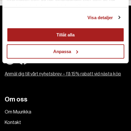
samlat in när du har använt deras tjänster.
Visa detaljer
Kontakt
Tillåt alla
E-post:
muurikka.se@habo.com
Växel:
+46 36 484 00
Anpassa
Anmäl dig till vårt nyhetsbrev – få 15% rabatt vid nästa köp
Om oss
Om Muurikka
Kontakt