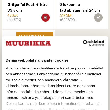
Grillgaffel Rostfritt/trä
Stekpanna
33,5 cm
lättviktsgjutjärn 24 cm
43 SEK
317 SEK
(144 SEK)
(633 SEK)
Denna webbplats använder cookies
Vi använder enhetsidentifierare för att anpassa innehållet
och annonserna till användarna, tillhandahålla funktioner
för sociala medier och analysera vår trafik. Vi
vidarebefordrar även sådana identifierare och annan
information från din enhet till de sociala medier och
Grillpensel
95 SEK
annons- och analysföretag som vi samarbetar med.
(190 SEK)
Dessa kan i sin tur kombinera informationen med annan
information som du har tillhandahållit eller som de har