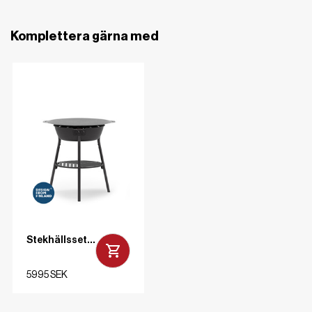
Komplettera gärna med
Stekhällsset gasol LL Svart 78 cm
5995 SEK