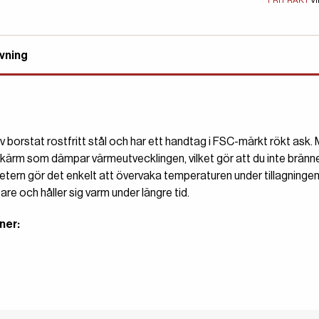
FRI FRAKT
VI
vning
av borstat rostfritt stål och har ett handtag i FSC-märkt rökt ask
skärm som dämpar värmeutvecklingen, vilket gör att du inte bränne
ern gör det enkelt att övervaka temperaturen under tillagningen
are och håller sig varm under längre tid.
ner: