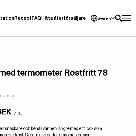
iration
Recept
FAQ
Hitta återförsäljare
Sverige
med termometer Rostfritt 78
4920970
SEK
/ 1 St
en snabbare och behåll värmen längre med ett lock som
men effektivt. Den integrerade termometern visar