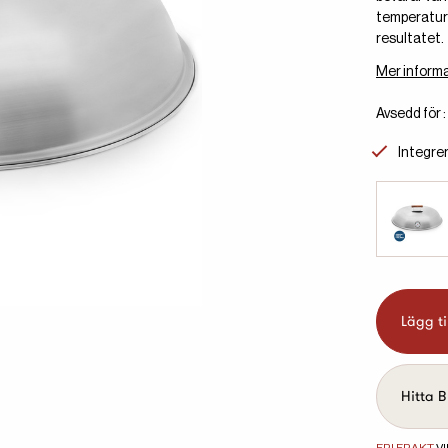
temperature
resultatet.
Mer informa
Avsedd för 
Integre
Lägg ti
Hitta B