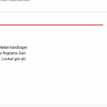
D KÖP ÖVER 1000 SEK
. Mellan handtaget
r fingrarna. Den
. Locket gör att