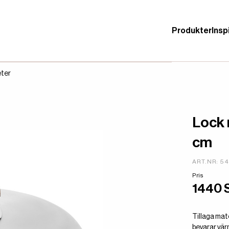
Produkter
Insp
ter
Lock 
cm
ART.NR: 5
Pris
1440 
Tillaga mat
bevarar vär