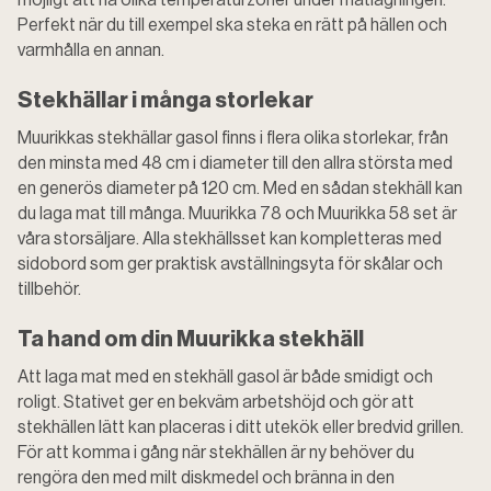
Perfekt när du till exempel ska steka en rätt på hällen och
varmhålla en annan.
Stekhällar i många storlekar
Muurikkas stekhällar gasol finns i flera olika storlekar, från
den minsta med 48 cm i diameter till den allra största med
en generös diameter på 120 cm. Med en sådan stekhäll kan
du laga mat till många. Muurikka 78 och Muurikka 58 set är
våra storsäljare. Alla stekhällsset kan kompletteras med
sidobord som ger praktisk avställningsyta för skålar och
tillbehör.
Ta hand om din Muurikka stekhäll
Att laga mat med en stekhäll gasol är både smidigt och
roligt. Stativet ger en bekväm arbetshöjd och gör att
stekhällen lätt kan placeras i ditt utekök eller bredvid grillen.
För att komma i gång när stekhällen är ny behöver du
rengöra den med milt diskmedel och bränna in den