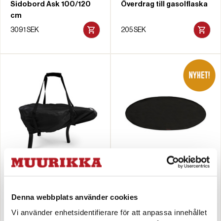
Sidobord Ask 100/120
Överdrag till gasolflaska
cm
3091 SEK
205 SEK
Väska till stekhällsset 48
Grillmatta
SL
Denna webbplats använder cookies
398 SEK
595 SEK
Vi använder enhetsidentifierare för att anpassa innehållet