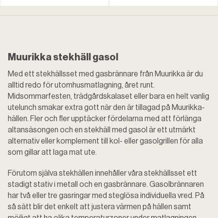
Muurikka stekhäll gasol
Med ett stekhällsset med gasbrännare från Muurikka är du
alltid redo för utomhusmatlagning, året runt.
Midsommarfesten, trädgårdskalaset eller bara en helt vanlig
utelunch smakar extra gott när den är tillagad på Muurikka-
hällen. Fler och fler upptäcker fördelarna med att förlänga
altansäsongen och en stekhäll med gasol är ett utmärkt
alternativ eller komplement till kol- eller gasolgrillen för alla
som gillar att laga mat ute.
Förutom själva stekhällen innehåller våra stekhällsset ett
stadigt stativ i metall och en gasbrännare. Gasolbrännaren
har två eller tre gasringar med steglösa individuella vred. På
så sätt blir det enkelt att justera värmen på hällen samt
möjligt att ha olika temperaturzoner under matlagningen.