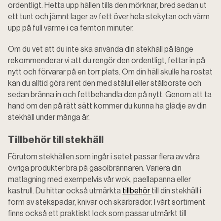
ordentligt. Hetta upp hällen tills den mörknar, bred sedan ut
ett tunt och jämnt lager av fett över hela stekytan och värm
upp på full värme i ca femton minuter.
Om du vet att du inte ska använda din stekhäll på länge
rekommenderar vi att du rengör den ordentligt, fettar in på
nytt och förvarar på en torr plats. Om din häll skulle ha rostat
kan du alltid göra rent den med stålull eller stålborste och
sedan bränna in och fettbehandla den på nytt. Genom att ta
hand om den på rätt sätt kommer du kunna ha glädje av din
stekhäll under många år.
Tillbehör till stekhäll
Förutom stekhällen som ingår i setet passar flera av våra
övriga produkter bra på gasolbrännaren. Variera din
matlagning med exempelvis vår wok, paellapanna eller
kastrull. Du hittar också utmärkta
tillbehör
till din stekhäll i
form av stekspadar, knivar och skärbrädor. I vårt sortiment
finns också ett praktiskt lock som passar utmärkt till