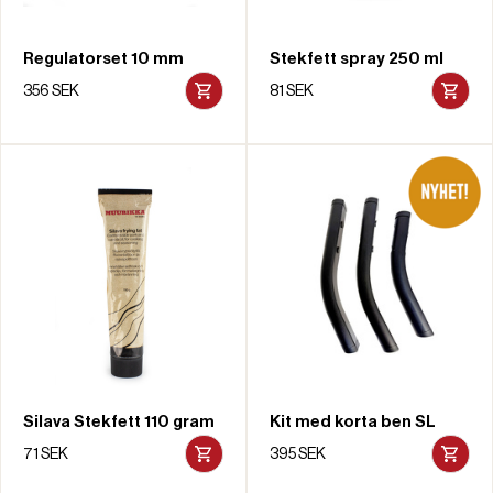
Regulatorset 10 mm
Stekfett spray 250 ml
356 SEK
81 SEK
Silava Stekfett 110 gram
Kit med korta ben SL
71 SEK
395 SEK