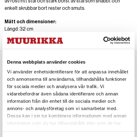
av rostfritt stål och stark borst av stål som snabbt och
enkelt skrubbar bort rester och smuts.
Mått och dimensioner:
Längd: 32 cm
Bredd: 7 cm
Denna webbplats använder cookies
Komplettera gärna med
Vi använder enhetsidentifierare för att anpassa innehållet
och annonserna till användarna, tillhandahålla funktioner
för sociala medier och analysera vår trafik. Vi
vidarebefordrar även sådana identifierare och annan
information från din enhet till de sociala medier och
annons- och analysföretag som vi samarbetar med.
Paellapanna Kallvalsat stål 70 cm
Paellapanna Kallvalsat stål 40 cm
Dessa kan i sin tur kombinera informationen med annan
1132 SEK
379 SEK
information som du har tillhandahållit eller som de har
samlat in när du har använt deras tjänster.