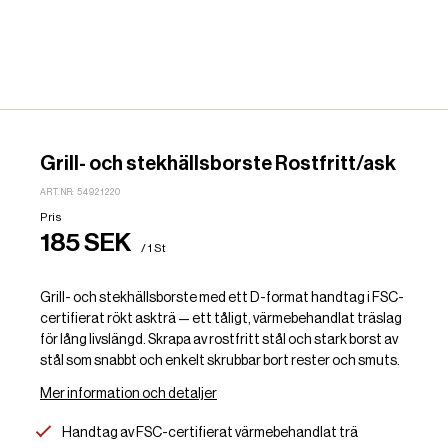
Grill- och stekhällsborste Rostfritt/ask
ART.NR: 54921220
Pris
185 SEK
/ 1 St
Grill- och stekhällsborste med ett D-format handtag i FSC-
certifierat rökt askträ — ett tåligt, värmebehandlat träslag
för lång livslängd. Skrapa av rostfritt stål och stark borst av
stål som snabbt och enkelt skrubbar bort rester och smuts.
Mer information och detaljer
Handtag av FSC-certifierat värmebehandlat trä