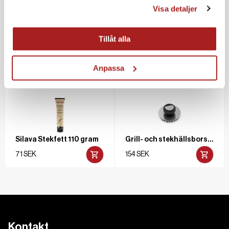
Visa detaljer
Tillåt alla
Paellapanna Kallvalsat stål 60 cm
Paellapanna Kallvalsat stål 50 cm
823 SEK
445 SEK
Anpassa
Silava Stekfett 110 gram
Grill- och stekhällsborste, rund Rostfritt/ask
71 SEK
154 SEK
Kontakt